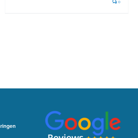
0
Volgende
1
2
ringen