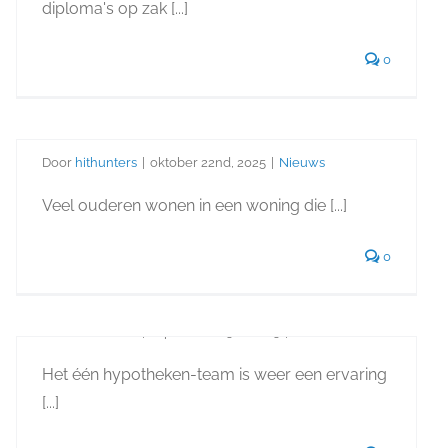
diploma's op zak [...]
Hypotheek
0
mogelijkheden voor
senioren met AOW
Door
hithunters
|
oktober 22nd, 2025
|
Nieuws
Maak kennis met onze
Veel ouderen wonen in een woning die [...]
nieuwe collega Geert van
0
den Bosch
Door
hithunters
|
september 15th, 2025
|
Nieuws
Het één hypotheken-team is weer een ervaring
[...]