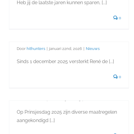
Aflosvrije hypotheek steeds
Heb jij de laatste jaren kunnen sparen, [...]
minder vanzelfsprekend
0
Welkom bij één: René de
Vet
De belangrijkste
wijzigingen voor
Door
hithunters
|
januari 22nd, 2026
|
Nieuws
Is jouw verzekerd bedrag
huiseigenaren en kopers
Sinds 1 december 2025 versterkt René de [...]
nog wel actueel?
na Prinsjesdag op een
0
rijtje
Door
hithunters
|
oktober 9th, 2025
|
Nieuws
Een nieuwe collega: maak
Op Prinsjesdag 2025 zijn diverse maatregelen
aangekondigd [...]
kennis met Karin