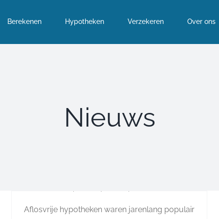
Berekenen
Hypotheken
Verzekeren
Over ons
Nieuws
Aflosvrije hypotheek
steeds minder
vanzelfsprekend
Door
hithunters
|
maart 24th, 2026
|
Nieuws
Aflosvrije hypotheken waren jarenlang populair