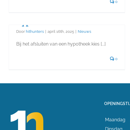
Schuurmans
0
Hoe lang zet jij je
hypotheekrente vast?
Door
hithunters
|
april 16th, 2025
|
Nieuws
Bij het afsluiten van een hypotheek kies [...]
0
OPENINGSTI
Maandag
Dinsdag