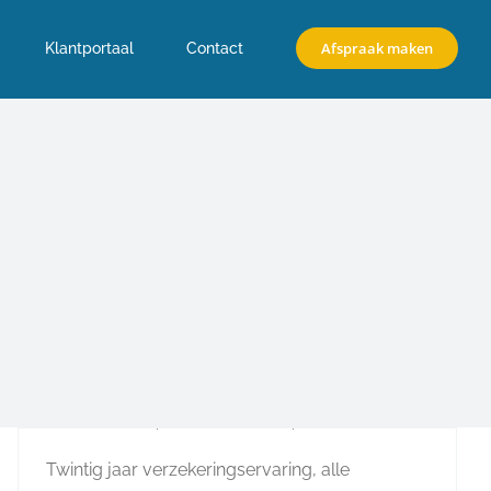
Afspraak maken
Klantportaal
Contact
Marijn van Lith: “Nu kom
ik ook op locatie bij
klanten”
Door
hithunters
|
februari 11th, 2026
|
Nieuws
Twintig jaar verzekeringservaring, alle